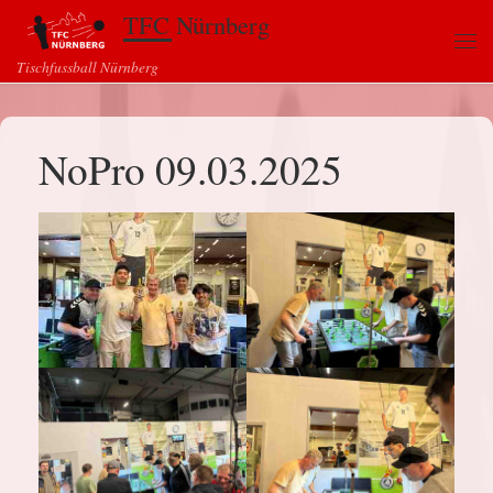
TFC Nürnberg
Zum Inhalt springen
Me
Tischfussball Nürnberg
NoPro 09.03.2025