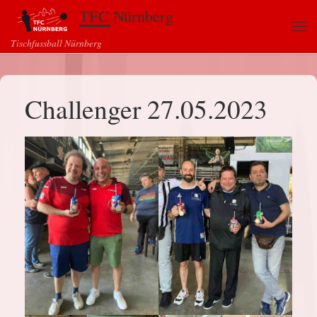
TFC Nürnberg
Zum Inhalt springen
Me
Tischfussball Nürnberg
Challenger 27.05.2023