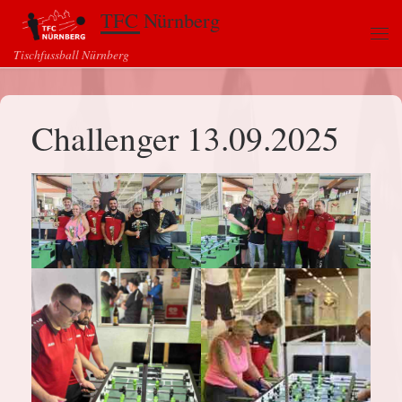
TFC Nürnberg
Zum Inhalt springen
Me
Tischfussball Nürnberg
Challenger 13.09.2025